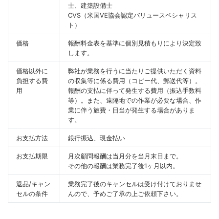
士、建築設備士
CVS（米国VE協会認定バリュースペシャリス
ト）
価格
報酬料金表を基準に個別見積もりにより決定致
します。
価格以外に
弊社が業務を行うに当たりご提供いただく資料
負担する費
の収集等に係る費用（コピー代、郵送代等）。
用
報酬の支払に伴って発生する費用（振込手数料
等）。また、遠隔地での作業が必要な場合、作
業に伴う旅費・日当が発生する場合がありま
す。
お支払方法
銀行振込、現金払い
お支払期限
月次顧問報酬は当月分を当月末日まで。
その他の報酬は業務完了後1ヶ月以内。
返品/キャン
業務完了後のキャンセルは受け付けておりませ
セルの条件
んので、予めご了承の上ご依頼下さい。